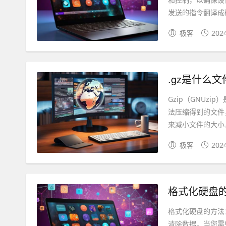
发送的指令翻译成硬
极客
202
.gz是什么
Gzip（GNUz
法压缩得到的文件
来减小文件的大小，.
极客
202
格式化硬盘
格式化硬盘的方法
清除数据，当您需