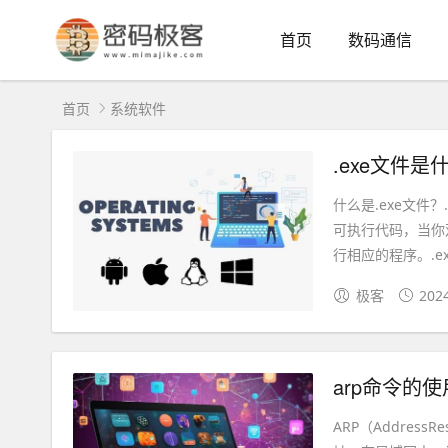
首页
数码通信
首页
系统软件
.exe文件是
什么是.exe文件
可执行代码，当你
行相应的程序。.exe
极客
202
arp命令的
ARP（Address