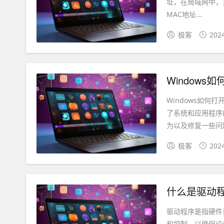
址，在局域网中，
MAC地址...
极客
202
Window
Windows如何
了系统和应用程序
为以及修复一些问题
极客
202
什么是驱动
驱动程序是指硬件
和控制，以确保设