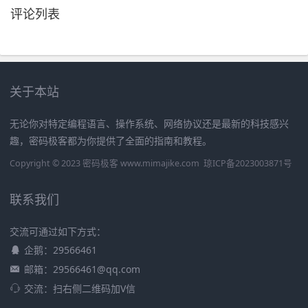
评论列表
关于本站
无论你对特定编程语言、操作系统、网络协议还是最新的科技感兴
趣，密码极客都为你提供了全面的指南和教程。
Copyright © 2023 密码极客 www.mimajike.com
琼ICP备2023003871号
联系我们
交流可通过如下方式：
企鹅：29566461
邮箱：29566461@qq.com
交流：扫右侧二维码加V信