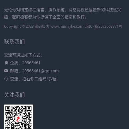
无论你对特定编程语言、操作系统、网络协议还是最新的科技感兴
趣，密码极客都为你提供了全面的指南和教程。
Copyright © 2023 密码极客 www.mimajike.com
琼ICP备2023003871号
联系我们
交流可通过如下方式：
企鹅：29566461
邮箱：29566461@qq.com
交流：扫右侧二维码加V信
关注我们