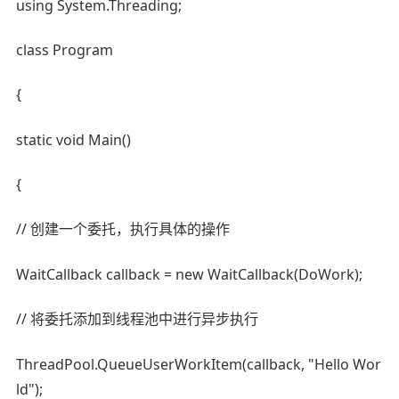
using System.Threading;
class Program
{
static void Main()
{
// 创建一个委托，执行具体的操作
WaitCallback callback = new WaitCallback(DoWork);
// 将委托添加到线程池中进行异步执行
ThreadPool.QueueUserWorkItem(callback, "Hello Wor
ld");