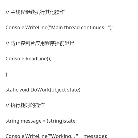
// 主线程继续执行其他操作
Console.WriteLine("Main thread continues...");
// 防止控制台应用程序提前退出
Console.ReadLine();
}
static void DoWork(object state)
// 执行耗时的操作
string message = (string)state;
Console.WriteLine("Working... " + message);