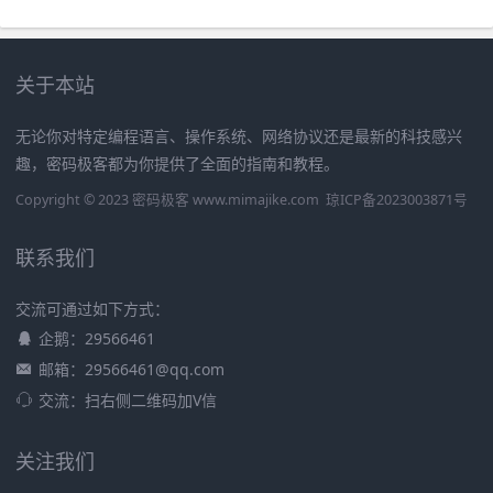
关于本站
无论你对特定编程语言、操作系统、网络协议还是最新的科技感兴
趣，密码极客都为你提供了全面的指南和教程。
Copyright © 2023 密码极客 www.mimajike.com
琼ICP备2023003871号
联系我们
交流可通过如下方式：
企鹅：29566461
邮箱：29566461@qq.com
交流：扫右侧二维码加V信
关注我们