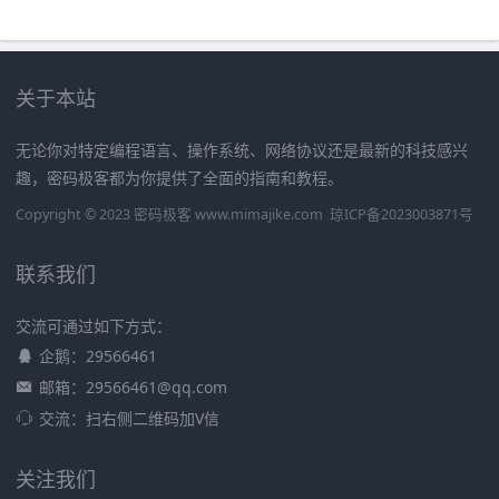
关于本站
无论你对特定编程语言、操作系统、网络协议还是最新的科技感兴
趣，密码极客都为你提供了全面的指南和教程。
Copyright © 2023 密码极客 www.mimajike.com
琼ICP备2023003871号
联系我们
交流可通过如下方式：
企鹅：29566461
邮箱：29566461@qq.com
交流：扫右侧二维码加V信
关注我们