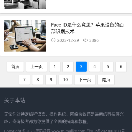
Face ID是什么意思？苹果设备的面
部识别技术
2023-12-29
3386
首页
上一页
1
2
3
4
5
6
7
8
9
10
下一页
尾页
关于本站
无论你对特定编程语言、操作系统、网络协议还是最新的科技感兴
趣，密码极客都为你提供了全面的指南和教程。
Copyright © 2023 密码极客 www.mimajike.com
琼ICP备2023003871号