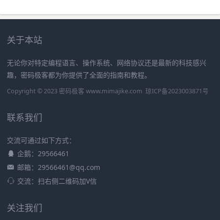
关于本站
无论你对特定编程语言、操作系统、网络协议还是最新的科技感兴
趣，密码极客都为你提供了全面的指南和教程。
Copyright © 2023 密码极客 www.mimajike.com
琼ICP备2023003871号
联系我们
交流可通过如下方式：
企鹅：29566461
邮箱：29566461@qq.com
交流：扫右侧二维码加V信
关注我们