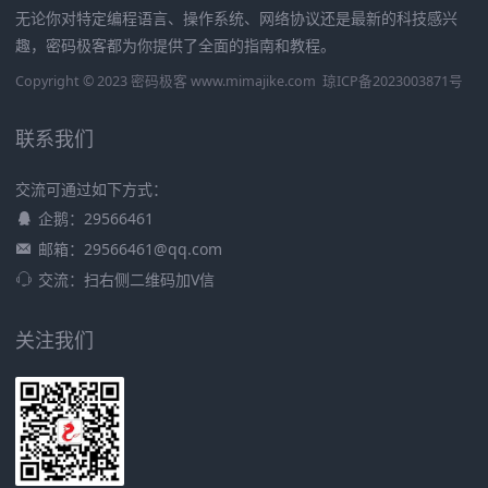
无论你对特定编程语言、操作系统、网络协议还是最新的科技感兴
趣，密码极客都为你提供了全面的指南和教程。
Copyright © 2023 密码极客 www.mimajike.com
琼ICP备2023003871号
联系我们
交流可通过如下方式：
企鹅：29566461
邮箱：29566461@qq.com
交流：扫右侧二维码加V信
关注我们