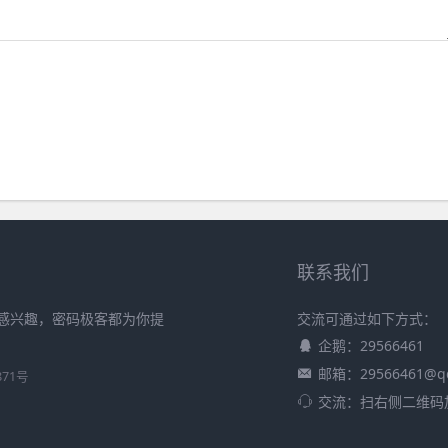
联系我们
感兴趣，密码极客都为你提
交流可通过如下方式：
企鹅：29566461
邮箱：29566461@q
871号
交流：扫右侧二维码