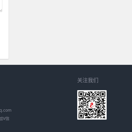
关注我们
q.com
加V信