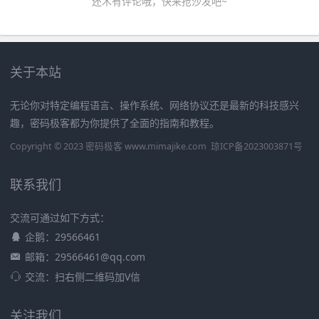
还木有评论哦，快来抢沙发吧~
关于本站
无论你对特定编程语言、操作系统、网络协议还是最新的科技感兴
趣，密码极客都为你提供了全面的指南和教程。
Copyright © 2023 密码极客 www.mimajike.com
琼ICP备2023003871号
联系我们
交流可通过如下方式：
企鹅：29566461
邮箱：29566461@qq.com
交流：扫右侧二维码加V信
关注我们