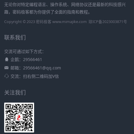
无论你对特定编程语言、操作系统、网络协议还是最新的科技感兴
趣，密码极客都为你提供了全面的指南和教程。
Copyright © 2023 密码极客 www.mimajike.com
琼ICP备2023003871号
联系我们
交流可通过如下方式：
企鹅：29566461
邮箱：29566461@qq.com
交流：扫右侧二维码加V信
关注我们