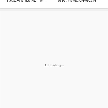
什么是可视化编程？简化代码创建的图形界面工具
常见的视频文件格式有哪些？