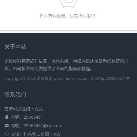
还木有评论哦，快来抢沙发吧~
关于本站
无论你对特定编程语言、操作系统、网络协议还是最新的科技感兴
趣，密码极客都为你提供了全面的指南和教程。
Copyright © 2023 密码极客 www.mimajike.com
琼ICP备2023003871号
联系我们
交流可通过如下方式：
企鹅：29566461
邮箱：29566461@qq.com
交流：扫右侧二维码加V信