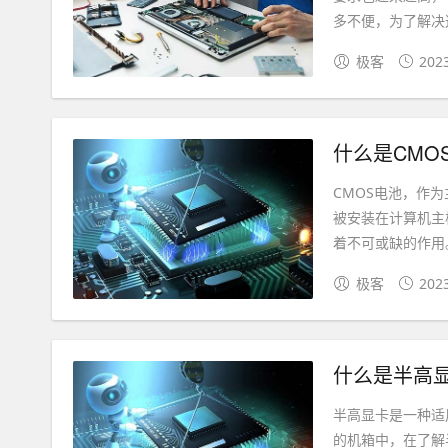
多不便，为了解决这
极客
202
什么是CMO
CMOS电池，作
被安装在计算机主
着不可或缺的作用。
极客
202
什么是半高
半高显卡是一种适
的机箱中，在了解