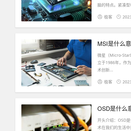
脑的特点。紧凑型电
极客
202
MSI是什么
微星（Micro-S
立于1986年，
术创新...
极客
202
OSD是什
开头介绍：OSD
术在我们的生活中扮