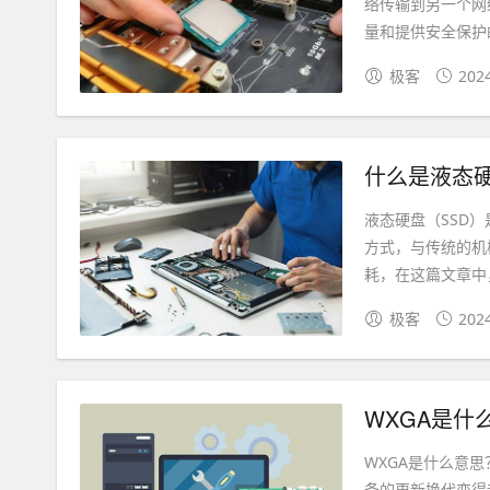
络传输到另一个网
量和提供安全保护的
极客
202
什么是液态
液态硬盘（SSD
方式，与传统的机
耗，在这篇文章中，
极客
202
WXGA是
WXGA是什么意
备的更新换代变得